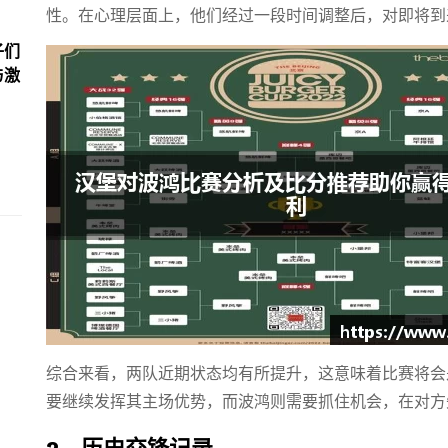
性。在心理层面上，他们经过一段时间调整后，对即将到
子们
与激
综合来看，两队近期状态均有所提升，这意味着比赛将会
要继续发挥其主场优势，而波鸿则需要抓住机会，在对方