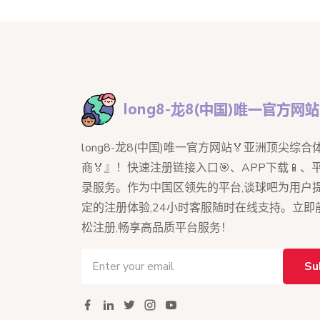
long8-龙8(中国)唯一官方网站🏅亚洲顶尖综
商🏅』！快速注册链接入口🎯、APP下载📱
录服务。作为中国区领先的平台,谈球吧为用户
定的注册体验,24小时客服随时在线支持。立即
松注册,畅享高品质平台服务！
Su