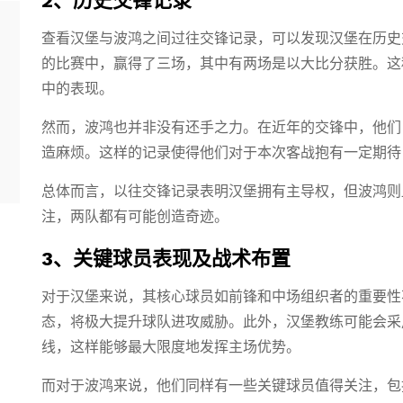
2、历史交锋记录
查看汉堡与波鸿之间过往交锋记录，可以发现汉堡在历史
的比赛中，赢得了三场，其中有两场是以大比分获胜。这
中的表现。
然而，波鸿也并非没有还手之力。在近年的交锋中，他们
造麻烦。这样的记录使得他们对于本次客战抱有一定期待
总体而言，以往交锋记录表明汉堡拥有主导权，但波鸿则
注，两队都有可能创造奇迹。
3、关键球员表现及战术布置
对于汉堡来说，其核心球员如前锋和中场组织者的重要性
态，将极大提升球队进攻威胁。此外，汉堡教练可能会采
线，这样能够最大限度地发挥主场优势。
而对于波鸿来说，他们同样有一些关键球员值得关注，包