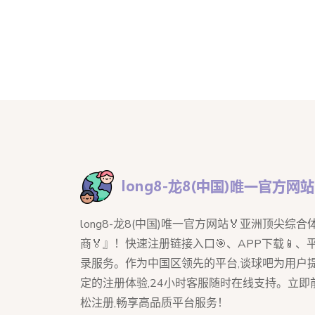
long8-龙8(中国)唯一官方网站🏅亚洲顶尖综
商🏅』！快速注册链接入口🎯、APP下载📱
录服务。作为中国区领先的平台,谈球吧为用户
定的注册体验,24小时客服随时在线支持。立即
松注册,畅享高品质平台服务！