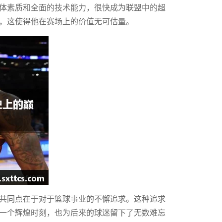
体素质和全面的技术能力，很快成为联盟中的超
，这使得他在赛场上的价值无可估量。
共同点在于对于篮球事业的不懈追求。这种追求
一个辉煌时刻，也为后来的球迷留下了无数难忘