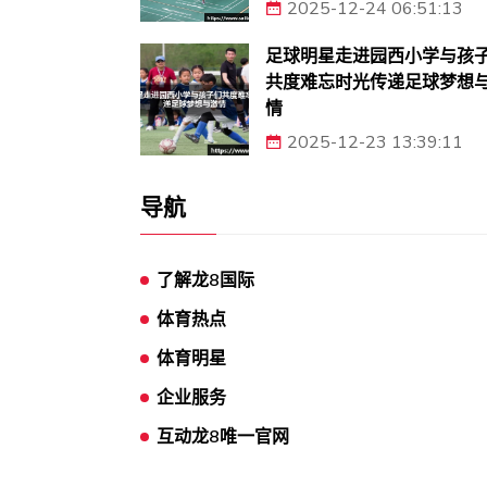
2025-12-24 06:51:13
足球明星走进园西小学与孩
共度难忘时光传递足球梦想
情
2025-12-23 13:39:11
导航
了解龙8国际
体育热点
体育明星
企业服务
互动龙8唯一官网