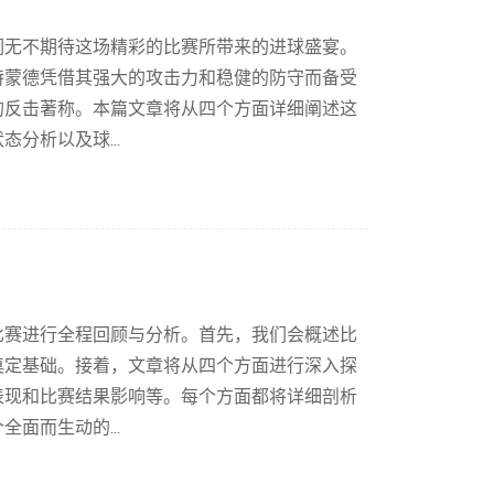
们无不期待这场精彩的比赛所带来的进球盛宴。
特蒙德凭借其强大的攻击力和稳健的防守而备受
的反击著称。本篇文章将从四个方面详细阐述这
分析以及球...
比赛进行全程回顾与分析。首先，我们会概述比
奠定基础。接着，文章将从四个方面进行深入探
表现和比赛结果影响等。每个方面都将详细剖析
面而生动的...