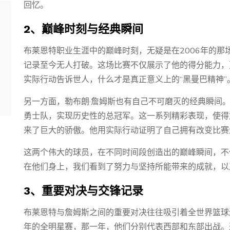
回忆。
2、巅峰时刻与经典瞬间
布莱恩特职业生涯中的巅峰时刻，无疑是在2006年的那
记录至今无人打破。这场比赛不仅展示了他的得分能力，
实际行动告诉世人，什么才是真正意义上的“黑曼巴精神”
另一方面，勒布朗·詹姆斯也有自己不可磨灭的经典瞬间。
勇士队，实现历史性的总冠军。这一系列精彩表现，使得
来了巨大的骄傲。他用实际行动证明了自己拥有改变比赛
这两个伟大的球员，在不同时间段创造出的巅峰瞬间，不
在他们身上，我们看到了努力与坚持所能带来的成就，以
3、重要对决与交锋记录
布莱恩特与詹姆斯之间的重要对决往往吸引着全世界篮球
年的全明星赛，那一年，他们分别代表西部和东部出战。