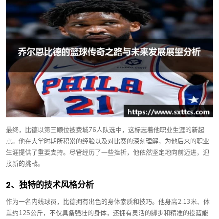
最终，比德以第三顺位被费城76人队选中，这标志着他职业生涯的新起
点。他在大学时期所积累的经验以及对比赛的深刻理解，为他后来的职业
生涯提供了重要支持。尽管经历了一些挫折，他依然坚定地向前迈进，迎
接新的挑战。
2、独特的技术风格分析
作为一名内线球员，比德拥有出色的身体素质和技巧。他身高2.13米、体
重约125公斤，不仅具备强壮的身体，还拥有灵活的脚步和精准的投篮能