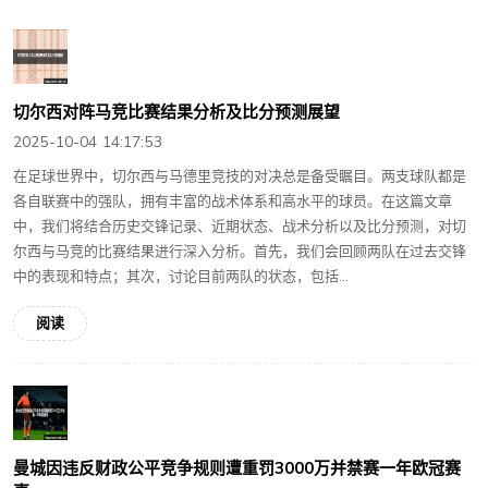
切尔西对阵马竞比赛结果分析及比分预测展望
2025-10-04 14:17:53
在足球世界中，切尔西与马德里竞技的对决总是备受瞩目。两支球队都是
各自联赛中的强队，拥有丰富的战术体系和高水平的球员。在这篇文章
中，我们将结合历史交锋记录、近期状态、战术分析以及比分预测，对切
尔西与马竞的比赛结果进行深入分析。首先，我们会回顾两队在过去交锋
中的表现和特点；其次，讨论目前两队的状态，包括...
阅读
曼城因违反财政公平竞争规则遭重罚3000万并禁赛一年欧冠赛