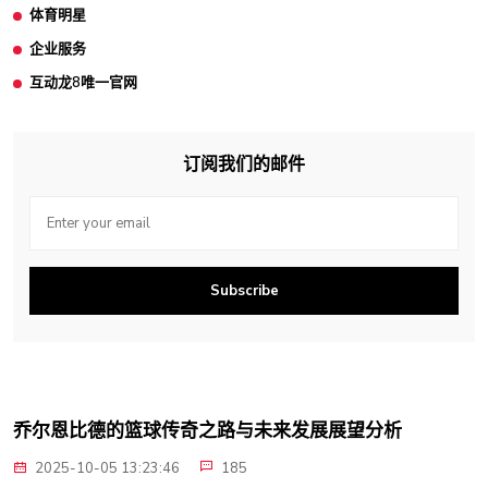
体育明星
企业服务
互动龙8唯一官网
订阅我们的邮件
Subscribe
乔尔恩比德的篮球传奇之路与未来发展展望分析
2025-10-05 13:23:46
185