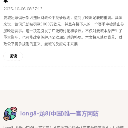
事
2025-10-06 08:37:13
曼城足球俱乐部因违反财政公平竞争规则，遭到了欧洲足联的重罚。具体
来说，该俱乐部被罚款3000万欧元，并且在接下来的一个赛季中被禁止参
加欧冠赛事。这一决定引发了广泛的讨论和争议，不仅对曼城本身产生了
重大影响，也可能改变英超乃至欧洲足球的格局。本文将从处罚背景、财
政公平竞争规则的意义、曼城的反应与未来展...
阅读
long8-龙8(中国)唯一官方网站🏅亚洲顶尖综合体育平台运营商🏅』！快速