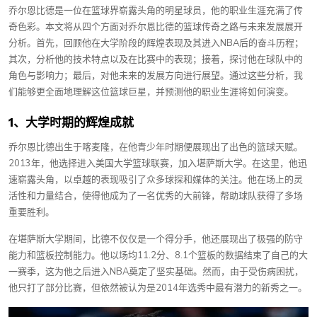
乔尔恩比德是一位在篮球界崭露头角的明星球员，他的职业生涯充满了传
奇色彩。本文将从四个方面对乔尔恩比德的篮球传奇之路与未来发展展开
分析。首先，回顾他在大学阶段的辉煌表现及其进入NBA后的奋斗历程；
其次，分析他的技术特点以及在比赛中的表现；接着，探讨他在球队中的
角色与影响力；最后，对他未来的发展方向进行展望。通过这些分析，我
们能够更全面地理解这位篮球巨星，并预测他的职业生涯将如何演变。
1、大学时期的辉煌成就
乔尔恩比德出生于喀麦隆，在他青少年时期便展现出了出色的篮球天赋。
2013年，他选择进入美国大学篮球联赛，加入堪萨斯大学。在这里，他迅
速崭露头角，以卓越的表现吸引了众多球探和媒体的关注。他在场上的灵
活性和力量结合，使得他成为了一名优秀的大前锋，帮助球队获得了多场
重要胜利。
在堪萨斯大学期间，比德不仅仅是一个得分手，他还展现出了极强的防守
能力和篮板控制能力。他以场均11.2分、8.1个篮板的数据结束了自己的大
一赛季，这为他之后进入NBA奠定了坚实基础。然而，由于受伤病困扰，
他只打了部分比赛，但依然被认为是2014年选秀中最有潜力的新秀之一。