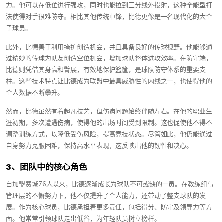
力。他可以在低位进行强攻，同时也能拉到三分线外投射，这种全能型打
法使得对手很难防守。相比其他传统中锋，比德更像是一名现代化的大个
子球员。
此外，比德善于利用掩护创造机会，并且具备良好的传球视野。他能够通
过精妙的传球为队友创造空位机会，增加球队整体进攻效率。在防守端，
比德则凭借其身高和臂展，有效地保护篮筐，是球队防守体系的重要支
柱。这些技术特点让比德成为联盟中最具威胁性的内线之一，也使得他的
个人数据不断攀升。
然而，比德虽然有着超凡技艺，但伤病问题始终伴随左右。在他的职业生
涯初期，多次遭遇伤病，使得他的出场时间受到限制。这也促使他不得不
调整训练方式，以降低受伤风险，提高竞技状态。尽管如此，他仍能通过
自身努力克服困难，保持高水平表现，这反映出他的韧性和决心。
3、团队中的核心角色
自加盟费城76人以来，比德逐渐成长为球队不可或缺的一员。在教练组与
管理层的不懈努力下，他不仅提升了个人能力，还带动了整支球队的发
展。作为核心球员，比德承担着更多责任，包括得分、防守及领导力等方
面。他常常引领球队走出低谷，为年轻队员树立榜样。