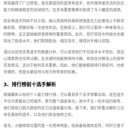
表现赢得了广泛赞誉。首先要提到的是男单选手，他凭借快速灵活的反应
能力和精准稳定的击球技巧，在多场重要赛事中取得了令人瞩目的成绩。
而女单选手同样不甘示弱，她以其独特风格和顽强意志力在赛场上不断突
破自我，把握住每一次进攻机会。在她身上，我们可以看到一种奋发向上
的精神，这正是她能跻身榜单的重要原因。此外，双打项目中的组合也展
现出了极高水平，他们默契配合、相互信任，使得对手难以招架。
通过对这些优秀选手的数据分析，可以发现他们不仅技术水平突出，而且
心理素质也非常过硬。在关键时刻能够保持冷静，有效应对赛场上的各种
突发情况，这对于胜利至关重要。因此，他们能够稳居排行榜前列，也绝
非偶然，而是长期坚持与努力所带来的结果。
3、排行榜前十选手解析
根据最新公布的个人能力排行榜，可以看到多个名字频繁出现，这些选手
不仅代表着自己的城市，更为整个国家争光。其中不乏一些年轻的新秀，
他们用自己超凡脱俗的实力迅速崭露头角。接下来，我们将重点解析几位
排名靠前的选手，以及他们各自独特之处。
首先，占据榜首位置的是一位男单明星。他具备极强攻击性，同时又善于