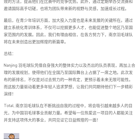
效的方法，提高他们在比赛中的竞争优势。此外，通过定期举办交流赛和
邀请国际高手切磋，也将为团队带来新的视野与灵感，加速成长过程。
最后，在青少年培训方面，加大投入力度也是未来发展的关键所在。通过
建立系统化青训体系，不仅可以挖掘更多人才，也能促进整个地区乃至国
家范围内的发展。因此，我们有理由相信，在各方努力下，南京羽毛球队
将在未来创造出更加辉煌的新篇章。
总结：
Nanjing 羽毛球队凭借自身强大的整体实力以及杰出的队员表现，再加上合
理的发展规划，使得他们在全国乃至国际舞台上占据了一席之地。此次发
布的新排名，不仅是对过去努力的一种肯定，更预示着未来无限可能性。
而这股力量驱动着更多年轻人追求梦想，让我们共同期待他们下一步精彩
演绎！
Total, 南京羽毛球队在不断挑战自我的过程中，将会吸引越来越多人的目
光，为中国羽毛球事业贡献力量。希望每一位热爱这一项目的人都能关注
并支持这项伟大的事业，共同见证它日益辉煌的一面！