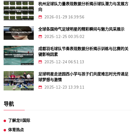
杭州足球队力量表现数据分析揭示球队潜力与发展方
向
2026-01-29 16:39:56
全球各国帅气足球明星的精彩瞬间与魅力风采展示
2025-12-25 00:35:02
成都羽毛球队节奏表现数据分析揭示训练与比赛的关
键影响因素
2025-12-24 06:51:13
足球明星走进园西小学与孩子们共度难忘时光传递足
球梦想与激情
2025-12-23 13:39:11
导航
了解龙8国际
体育热点