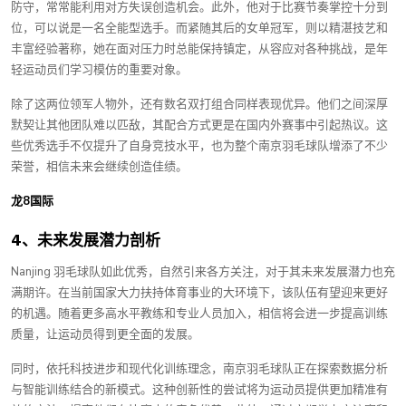
防守，常常能利用对方失误创造机会。此外，他对于比赛节奏掌控十分到
位，可以说是一名全能型选手。而紧随其后的女单冠军，则以精湛技艺和
丰富经验著称，她在面对压力时总能保持镇定，从容应对各种挑战，是年
轻运动员们学习模仿的重要对象。
除了这两位领军人物外，还有数名双打组合同样表现优异。他们之间深厚
默契让其他团队难以匹敌，其配合方式更是在国内外赛事中引起热议。这
些优秀选手不仅提升了自身竞技水平，也为整个南京羽毛球队增添了不少
荣誉，相信未来会继续创造佳绩。
龙8国际
4、未来发展潜力剖析
Nanjing 羽毛球队如此优秀，自然引来各方关注，对于其未来发展潜力也充
满期许。在当前国家大力扶持体育事业的大环境下，该队伍有望迎来更好
的机遇。随着更多高水平教练和专业人员加入，相信将会进一步提高训练
质量，让运动员得到更全面的发展。
同时，依托科技进步和现代化训练理念，南京羽毛球队正在探索数据分析
与智能训练结合的新模式。这种创新性的尝试将为运动员提供更加精准有