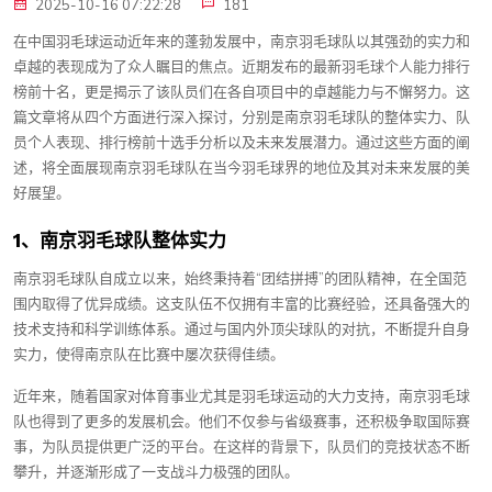
2025-10-16 07:22:28
181
在中国羽毛球运动近年来的蓬勃发展中，南京羽毛球队以其强劲的实力和
卓越的表现成为了众人瞩目的焦点。近期发布的最新羽毛球个人能力排行
榜前十名，更是揭示了该队员们在各自项目中的卓越能力与不懈努力。这
篇文章将从四个方面进行深入探讨，分别是南京羽毛球队的整体实力、队
员个人表现、排行榜前十选手分析以及未来发展潜力。通过这些方面的阐
述，将全面展现南京羽毛球队在当今羽毛球界的地位及其对未来发展的美
好展望。
1、南京羽毛球队整体实力
南京羽毛球队自成立以来，始终秉持着“团结拼搏”的团队精神，在全国范
围内取得了优异成绩。这支队伍不仅拥有丰富的比赛经验，还具备强大的
技术支持和科学训练体系。通过与国内外顶尖球队的对抗，不断提升自身
实力，使得南京队在比赛中屡次获得佳绩。
近年来，随着国家对体育事业尤其是羽毛球运动的大力支持，南京羽毛球
队也得到了更多的发展机会。他们不仅参与省级赛事，还积极争取国际赛
事，为队员提供更广泛的平台。在这样的背景下，队员们的竞技状态不断
攀升，并逐渐形成了一支战斗力极强的团队。