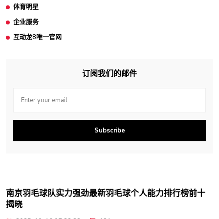
体育明星
企业服务
互动龙8唯一官网
订阅我们的邮件
Subscribe
南京羽毛球队实力强劲最新羽毛球个人能力排行榜前十
揭晓