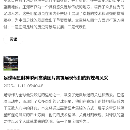
本文旨在对庄河足球明星进行全面盘点，并分析他们在中国足球历史中的
重要地位。庄河市作为一个具有悠久足球传统的地方，培养了众多优秀的
足球人才。这些明星球员在国内外赛场上展现了卓越的技术和顽强的拼搏
精神，为中国足球的发展做出了重要贡献。文章将从四个方面进行深入探
讨：一是庄河足球的历史背景与发展；二是代表性...
阅读
足球明星封神瞬间高清图片集锦展现他们的辉煌与风采
2025-11-11 05:40:48
足球作为全球最受欢迎的运动之一，吸引了无数球迷的关注和热爱。在这
项运动中，涌现出了众多杰出的足球明星，他们在赛场上的封神瞬间成为
了无数人心中的经典。本文将通过高清图片集锦的方式，展示这些足球明
星辉煌与风采的四个方面：他们的技术精湛、关键时刻表现、对球队的重
要性以及个人成就带来的影响。每一个角度都将为...