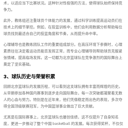
术，以适应当下比赛状况。这种针对性极强的方法，使得球队始终保持竞
争力。
此外，教练组还注重球员个体能力的发展，通过科学训练提高运动员们在
技术上的细节掌控。例如，在投篮训练中，他们会利用数据分析帮助每位
球员找到最适合自己的投篮角度和节奏，从而提升命中率。
心理辅导也是教练团队工作的重要组成部分。在高压环境下参赛时，心理
素质往往决定着运动员能否发挥正常，而专业心理辅导则帮助球员克服紧
张情绪，提高临场发挥。这一切都为北京篮球队在竞争激烈的国际舞台上
奠定了坚实基础。
3、球队历史与荣誉积累
回顾北京篮球队的发展历程，可以看到这支球队拥有丰富而辉煌的历史。
从早期参加各种国内赛事到逐步走向国际舞台，每一次突破都凝聚着无数
人的心血与努力。特别是在近年来，他们凭借稳定而出色的表现，多次夺
得全国顶级联赛冠军，为中国篮球事业做出了巨大贡献。
尤其是在国际赛事上，北京篮球队也屡创佳绩，这不仅提升了自身知名
度，更进一步推动了整个中国 basketball 的发展。每次获得奖杯，不仅仅