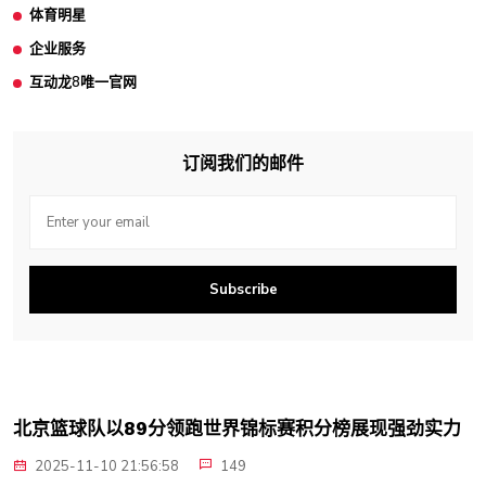
体育明星
企业服务
互动龙8唯一官网
订阅我们的邮件
Subscribe
北京篮球队以89分领跑世界锦标赛积分榜展现强劲实力
2025-11-10 21:56:58
149