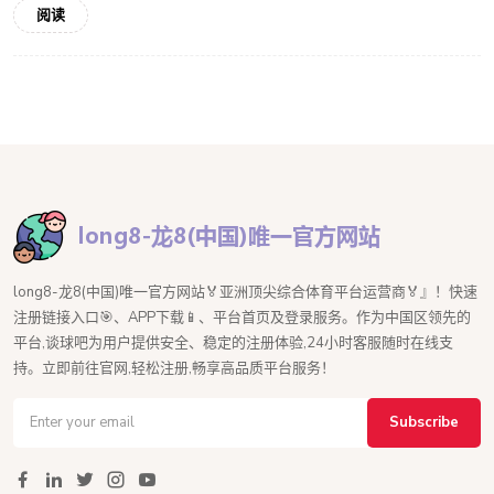
阅读
long8-龙8(中国)唯一官方网站🏅亚洲顶尖综合体育平台运营商🏅』！快速
注册链接入口🎯、APP下载📱、平台首页及登录服务。作为中国区领先的
平台,谈球吧为用户提供安全、稳定的注册体验,24小时客服随时在线支
持。立即前往官网,轻松注册,畅享高品质平台服务！
Subscribe