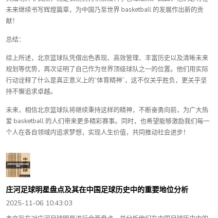
未来继续书写辉煌篇章，为中国乃至世界 basketball 的发展作出新的贡
献！
总结：
综上所述，北京篮球队凭借出色表现、高效管理、丰富历史以及清晰未来
规划等优势，再次证明了自己作为世界顶级球队之一的位置。他们用实际
行动诠释了什么是真正意义上的“体育精神”，这不仅关乎胜负，更关乎坚
持不懈追求卓越。
未来，相信北京篮球队将继续秉持这样的精神，不断奋勇向前，为广大热
爱 basketball 的人们带来更多精彩赛事。同时，也希望能够激励我们每一
个人在各自领域内追求梦想，实现人生价值，共同推动社会进步！
庄河足球明星盘点及其在中国足球历史中的重要地位分析
2025-11-06 10:43:03