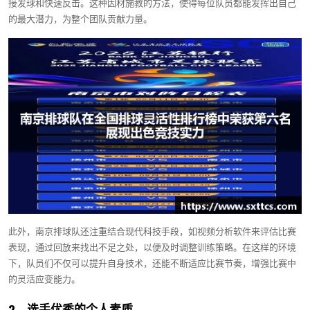
接发球和快速反击。这种因材施教的方法，使得每位队员都能发挥出自己
的最大潜力，为整个团队贡献力量。
此外，南京排球队还注重结合现代科技手段，如视频分析软件来评估比赛
表现，通过回放来找出不足之处，以便及时调整训练策略。在这样的环境
下，队员们不仅可以提升自身技术，还能不断适应比赛节奏，增强比赛中
的灵活应变能力。
2、选手优秀的个人素质