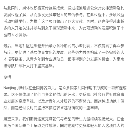
与此同时，媒体也积极宣传这些成就，通过报道增进公众对女排运动及其
发展过程了解，从而激发更多年轻人的热情参与。在此过程中，多项公益
活动相继举行，为推广这个项目做出了巨大贡献。同时，这也使得越来越
多的人开始关注并参与到女子排球运动中来，为此项运动的发展积累了丰
富的人才资源。
最后，当地社区组织也开始举办各种形式的小型比赛，不仅提高了群众参
与度，更促进了基层体育文化的发展。这些努力共同构成了一条完整的人
才培养链条，从青少年到专业运动员，都能得到充分发展的机会，为南京
排球队后续壮大打下坚实基础。
总结：
Nanjing 排球队在全国排名第六，是众多因素共同作用下形成的一项辉煌成
果。这不仅体现了他们自身辛勤付出的汗水，更反映出社会各界对体育事
业发展的高度重视，以及对青年人才培养的不懈努力。而这种成功绝非偶
然，而是经过长时间坚持不懈追求卓越所铸就的一座丰碑。
展望未来，我们期待这支充满朝气与希望的新生力量继续发扬光大，在全
国乃至国际舞台上争取更佳成绩，同时也期待更多年轻人加入这项伟大的