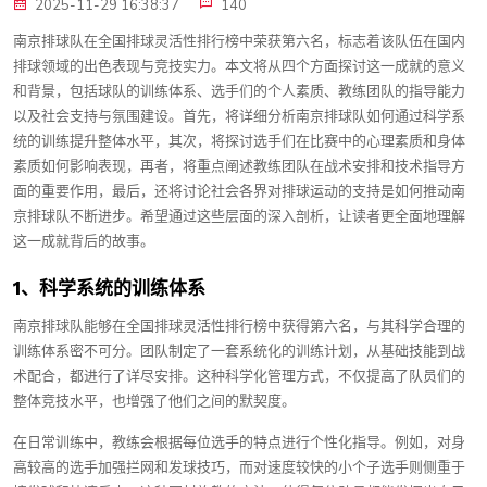
2025-11-29 16:38:37
140
南京排球队在全国排球灵活性排行榜中荣获第六名，标志着该队伍在国内
排球领域的出色表现与竞技实力。本文将从四个方面探讨这一成就的意义
和背景，包括球队的训练体系、选手们的个人素质、教练团队的指导能力
以及社会支持与氛围建设。首先，将详细分析南京排球队如何通过科学系
统的训练提升整体水平，其次，将探讨选手们在比赛中的心理素质和身体
素质如何影响表现，再者，将重点阐述教练团队在战术安排和技术指导方
面的重要作用，最后，还将讨论社会各界对排球运动的支持是如何推动南
京排球队不断进步。希望通过这些层面的深入剖析，让读者更全面地理解
这一成就背后的故事。
1、科学系统的训练体系
南京排球队能够在全国排球灵活性排行榜中获得第六名，与其科学合理的
训练体系密不可分。团队制定了一套系统化的训练计划，从基础技能到战
术配合，都进行了详尽安排。这种科学化管理方式，不仅提高了队员们的
整体竞技水平，也增强了他们之间的默契度。
在日常训练中，教练会根据每位选手的特点进行个性化指导。例如，对身
高较高的选手加强拦网和发球技巧，而对速度较快的小个子选手则侧重于