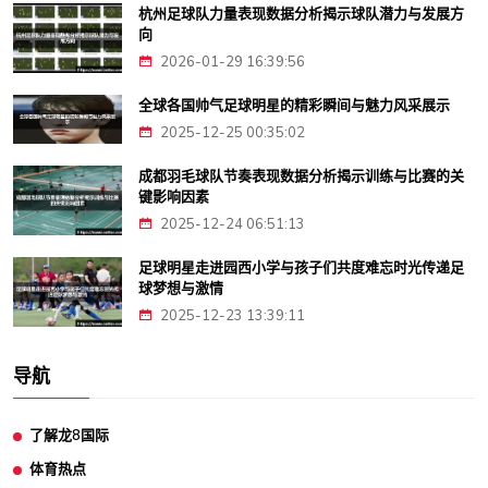
杭州足球队力量表现数据分析揭示球队潜力与发展方
向
2026-01-29 16:39:56
全球各国帅气足球明星的精彩瞬间与魅力风采展示
2025-12-25 00:35:02
成都羽毛球队节奏表现数据分析揭示训练与比赛的关
键影响因素
2025-12-24 06:51:13
足球明星走进园西小学与孩子们共度难忘时光传递足
球梦想与激情
2025-12-23 13:39:11
导航
了解龙8国际
体育热点