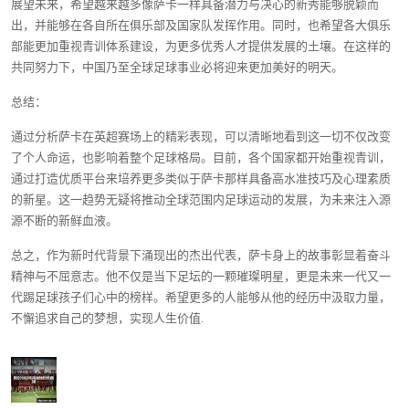
展望未来，希望越来越多像萨卡一样具备潜力与决心的新秀能够脱颖而
出，并能够在各自所在俱乐部及国家队发挥作用。同时，也希望各大俱乐
部能更加重视青训体系建设，为更多优秀人才提供发展的土壤。在这样的
共同努力下，中国乃至全球足球事业必将迎来更加美好的明天。
总结：
通过分析萨卡在英超赛场上的精彩表现，可以清晰地看到这一切不仅改变
了个人命运，也影响着整个足球格局。目前，各个国家都开始重视青训，
通过打造优质平台来培养更多类似于萨卡那样具备高水准技巧及心理素质
的新星。这一趋势无疑将推动全球范围内足球运动的发展，为未来注入源
源不断的新鲜血液。
总之，作为新时代背景下涌现出的杰出代表，萨卡身上的故事彰显着奋斗
精神与不屈意志。他不仅是当下足坛的一颗璀璨明星，更是未来一代又一
代踢足球孩子们心中的榜样。希望更多的人能够从他的经历中汲取力量，
不懈追求自己的梦想，实现人生价值.