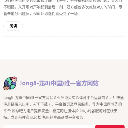
员们在关键时刻的勇敢和冷静。比赛中，各种精彩瞬间频频出现，令人目
不暇接。从开场哨声响起到最后一刻，双方都曾多次威胁对方的球门，尽
管未能分出胜负，但却让球迷们感受到了一场...
阅读
long8-龙8(中国)唯一官方网站🏅亚洲顶尖综合体育平台运营商🏅』！快速
注册链接入口🎯、APP下载📱、平台首页及登录服务。作为中国区领先的
平台,谈球吧为用户提供安全、稳定的注册体验,24小时客服随时在线支
持。立即前往官网,轻松注册,畅享高品质平台服务！