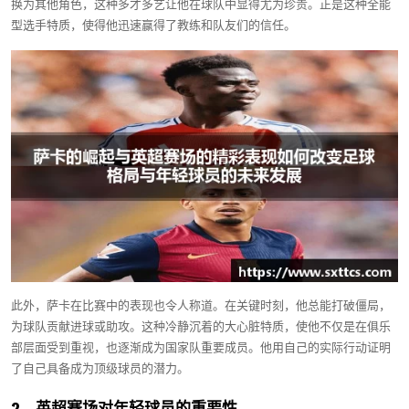
换为其他角色，这种多才多艺让他在球队中显得尤为珍贵。正是这种全能
型选手特质，使得他迅速赢得了教练和队友们的信任。
此外，萨卡在比赛中的表现也令人称道。在关键时刻，他总能打破僵局，
为球队贡献进球或助攻。这种冷静沉着的大心脏特质，使他不仅是在俱乐
部层面受到重视，也逐渐成为国家队重要成员。他用自己的实际行动证明
了自己具备成为顶级球员的潜力。
2、英超赛场对年轻球员的重要性