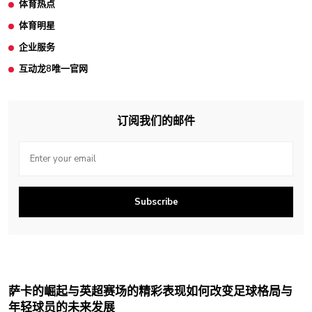
体育热点
体育明星
企业服务
互动龙8唯一官网
订阅我们的邮件
Subscribe
萨卡的崛起与英超赛场的精彩表现如何改变足球格局与
年轻球员的未来发展