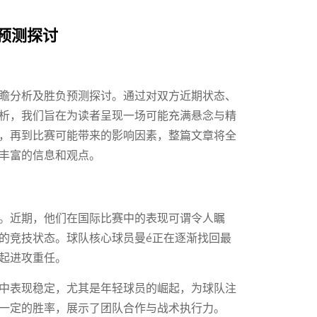
预测探讨
瞻分析及胜负预测探讨。通过对双方近期状态、
析，我们旨在为读者呈现一场可能充满悬念与精
，再到比赛可能带来的影响因素，整篇文章将全
丰富的信息和观点。
。近期，他们在国际比赛中的表现可谓令人瞩
的竞技状态。球队核心球员曼é正在逐渐找回最
起进攻重任。
中表现稳定，尤其是年轻球员的崛起，为球队注
一定的胜率，展示了团队合作与战术执行力。