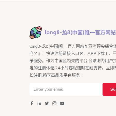
long8-龙8(中国)唯一官方网站🏅亚洲顶尖综
商🏅』！快速注册链接入口🎯、APP下载📱
录服务。作为中国区领先的平台,谈球吧为用户
定的注册体验,24小时客服随时在线支持。立即
松注册,畅享高品质平台服务！
Su