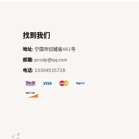
找到我们
地址:
宁国市切械省461号
邮箱:
prodp@qq.com
电话:
13304515728