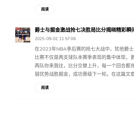
阅读
爵士与掘金激战抢七决胜局比分揭晓精彩瞬
2025-09-02 11:57:06
在2023年NBA季后赛的抢七大战中，犹他
比赛不仅是两支球队本赛季表现的集中体现，
两队你来我往，比分交替上升，每一个回合都
弱优势战胜掘金，成功晋级下一轮。在这篇文章中
阅读