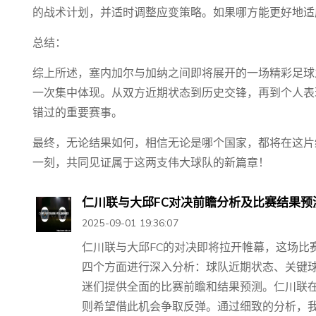
的战术计划，并适时调整应变策略。如果哪方能更好地适
总结：
综上所述，塞内加尔与加纳之间即将展开的一场精彩足球
一次集中体现。从双方近期状态到历史交锋，再到个人表
错过的重要赛事。
最终，无论结果如何，相信无论是哪个国家，都将在这片
一刻，共同见证属于这两支伟大球队的新篇章！
仁川联与大邱FC对决前瞻分析及比赛结果预
2025-09-01 19:36:07
仁川联与大邱FC的对决即将拉开帷幕，这场比
四个方面进行深入分析：球队近期状态、关键
迷们提供全面的比赛前瞻和结果预测。仁川联在
则希望借此机会争取反弹。通过细致的分析，我们