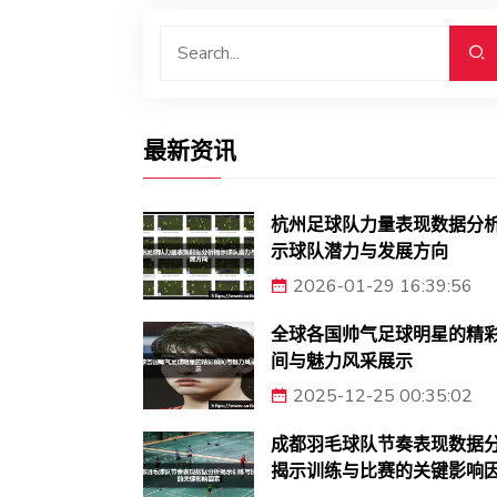
最新资讯
杭州足球队力量表现数据分
示球队潜力与发展方向
2026-01-29 16:39:56
全球各国帅气足球明星的精
间与魅力风采展示
2025-12-25 00:35:02
成都羽毛球队节奏表现数据
揭示训练与比赛的关键影响