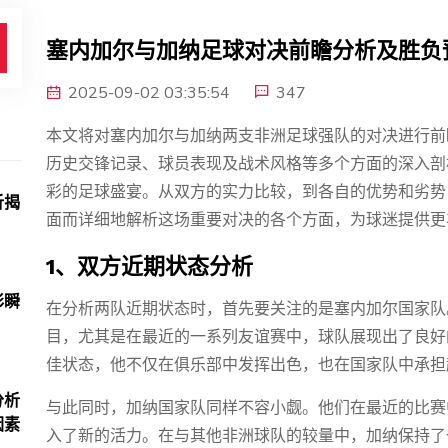
塞内加尔与加纳足球对决前瞻分析及胜负
2025-09-02 03:35:54
347
本文将对塞内加尔与加纳两支非洲足球强队的对决进行前
历史交锋记录、球员表现及战术风格等多个方面的深入剖
彩的足球盛宴。从双方的实力比较，到各自的优势和劣势
析揭
面而详细地解析这场重要对决的各个方面，为球迷提供更
1、双方近期状态分析
彩瞬
在分析两队近期状态时，首先要关注的是塞内加尔国家队
目，尤其是在最近的一系列友谊赛中，球队展现出了良好
佳状态，他不仅在俱乐部中发挥出色，也在国家队中承担
分析
与此同时，加纳国家队同样不容小觑。他们在最近的比赛
因素
入了新的活力。在与其他非洲球队的较量中，加纳保持了