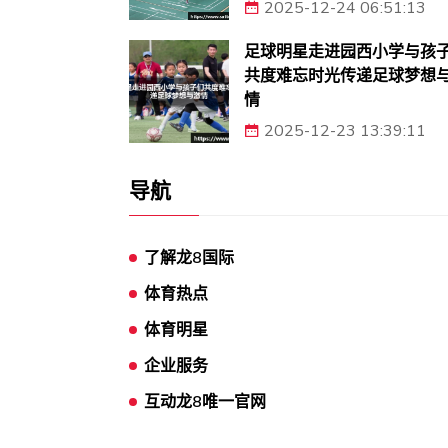
2025-12-24 06:51:13
足球明星走进园西小学与孩
共度难忘时光传递足球梦想
情
2025-12-23 13:39:11
导航
了解龙8国际
体育热点
体育明星
企业服务
互动龙8唯一官网