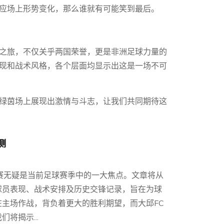
应场上形势变化，那么谁就有可能笑到最后。
之旅，不仅关乎两国荣誉，更是非洲足球力量的
现和战术风格，各个层面均显示出这是一场不可
绿茵场上展现出激情与斗志，让我们共同期待这
测
赛无疑是当前足球赛季中的一大焦点。文章将从
球员表现、战术安排及历史交锋记录，旨在为球
主场作战，背负着更大的胜利期望，而大邱FC
将揭示...