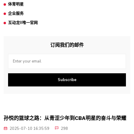
体育明星
企业服务
互动龙8唯一官网
订阅我们的邮件
Subscribe
孙悦的篮球之路：从青涩少年到CBA明星的奋斗与荣耀
2025-07-10 16:35:59
298