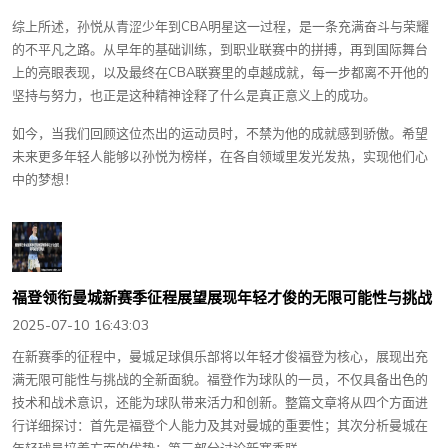
综上所述，孙悦从青涩少年到CBA明星这一过程，是一条充满奋斗与荣耀
的不平凡之路。从早年的基础训练，到职业联赛中的拼搏，再到国际舞台
上的亮眼表现，以及最终在CBA联赛里的卓越成就，每一步都离不开他的
坚持与努力，也正是这种精神诠释了什么是真正意义上的成功。
如今，当我们回顾这位杰出的运动员时，不禁为他的成就感到骄傲。希望
未来更多年轻人能够以孙悦为榜样，在各自领域里发光发热，实现他们心
中的梦想！
福登领衔曼城新赛季征程展望展现年轻才俊的无限可能性与挑战
2025-07-10 16:43:03
在新赛季的征程中，曼城足球俱乐部将以年轻才俊福登为核心，展现出充
满无限可能性与挑战的全新面貌。福登作为球队的一员，不仅具备出色的
技术和战术意识，还能为球队带来活力和创新。整篇文章将从四个方面进
行详细探讨：首先是福登个人能力及其对曼城的重要性；其次分析曼城在