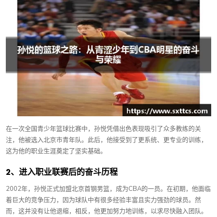
在一次全国青少年篮球比赛中，孙悦凭借出色表现吸引了众多教练的关
注，他被选入北京市青年队。此后，他接受到了更系统、更专业的训练，
这为他的职业生涯奠定了坚实基础。
2、进入职业联赛后的奋斗历程
2002年，孙悦正式加盟北京首钢男篮，成为CBA的一员。在初期，他面临
着巨大的竞争压力，因为球队中有很多经验丰富且实力强劲的球员。然
而，这并没有让他退缩，相反，他更加努力地训练，以求尽快融入团队。