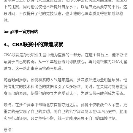
国际舞台上所获得的大量宝贵经验，让孙悦学会如何应对高强度、高压力
下的比赛，同时也促使他不断提升自身水平，以适应更高要求的平台。这
段时间，不仅提升了他的竞技状态，也让他的心理素质变得愈加成熟稳
健。
long8唯一官方网站
4、CBA联赛中的辉煌成就
CBA联赛是孙悦职业生涯中最为重要的一部分。在这个舞台上，他不断书
写属于自己的传奇。从一名年轻新秀到球队核心，再到最终成为CBA明星
球员，这一路走来充满挑战与机遇。
随着时间推移，孙悦积累的人气越来越高，多次被评选为全明星球员。他
凭借扎实的技术和出色的数据吸引了众多粉丝。同时，在关键时刻总能挺
身而出的表现，使得他的领导力也受到认可，为球队带来胜利成为常态。
最终，在多个赛季中帮助北京首钢夺冠之后，孙悦不仅收获个人荣誉，更
重要的是实现了自己的梦想，将自己的名字深深刻印在CBA历史中。他用
实际行动证明，只要坚持不懈，就一定能迎来属于自己的辉煌时刻。
总结：