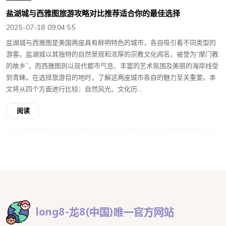
盐湖城与西雅图旅游攻略对比推荐适合你的最佳选择
2025-07-18 09:04:55
盐湖城与西雅图是美国两座具有鲜明特色的城市，各自吸引着不同类型的
游客。盐湖城以其独特的自然景观和浓厚的宗教文化闻名，被誉为“摩门教
的故乡”，而西雅图则以现代都市气息、丰富的艺术氛围及美丽的海岸线受
到青睐。在选择旅游目的地时，了解这两座城市各自的魅力至关重要。本
文将从四个方面进行比较：自然风光、文化历...
阅读