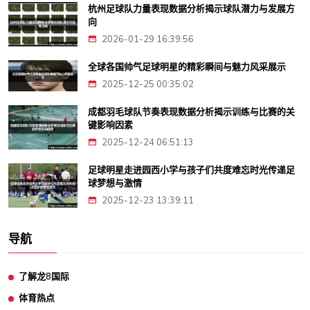
杭州足球队力量表现数据分析揭示球队潜力与发展方
向
2026-01-29 16:39:56
全球各国帅气足球明星的精彩瞬间与魅力风采展示
2025-12-25 00:35:02
成都羽毛球队节奏表现数据分析揭示训练与比赛的关
键影响因素
2025-12-24 06:51:13
足球明星走进园西小学与孩子们共度难忘时光传递足
球梦想与激情
2025-12-23 13:39:11
导航
了解龙8国际
体育热点