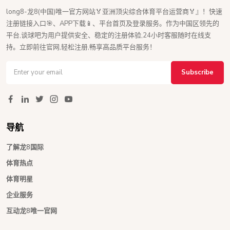
long8-龙8(中国)唯一官方网站🏅亚洲顶尖综合体育平台运营商🏅』！快速
注册链接入口🎯、APP下载📱、平台首页及登录服务。作为中国区领先的
平台,谈球吧为用户提供安全、稳定的注册体验,24小时客服随时在线支
持。立即前往官网,轻松注册,畅享高品质平台服务！
Subscribe
导航
了解龙8国际
体育热点
体育明星
企业服务
互动龙8唯一官网