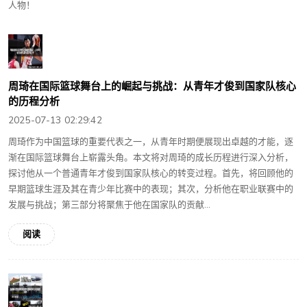
人物！
周琦在国际篮球舞台上的崛起与挑战：从青年才俊到国家队核心
的历程分析
2025-07-13 02:29:42
周琦作为中国篮球的重要代表之一，从青年时期便展现出卓越的才能，逐
渐在国际篮球舞台上崭露头角。本文将对周琦的成长历程进行深入分析，
探讨他从一个普通青年才俊到国家队核心的转变过程。首先，将回顾他的
早期篮球生涯及其在青少年比赛中的表现；其次，分析他在职业联赛中的
发展与挑战；第三部分将聚焦于他在国家队的贡献...
阅读