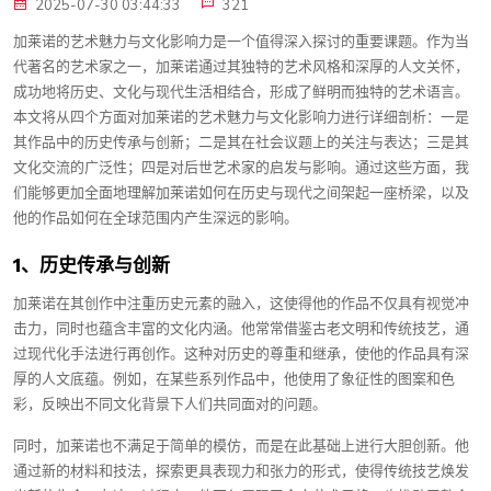
2025-07-30 03:44:33
321
加莱诺的艺术魅力与文化影响力是一个值得深入探讨的重要课题。作为当
代著名的艺术家之一，加莱诺通过其独特的艺术风格和深厚的人文关怀，
成功地将历史、文化与现代生活相结合，形成了鲜明而独特的艺术语言。
本文将从四个方面对加莱诺的艺术魅力与文化影响力进行详细剖析：一是
其作品中的历史传承与创新；二是其在社会议题上的关注与表达；三是其
文化交流的广泛性；四是对后世艺术家的启发与影响。通过这些方面，我
们能够更加全面地理解加莱诺如何在历史与现代之间架起一座桥梁，以及
他的作品如何在全球范围内产生深远的影响。
1、历史传承与创新
加莱诺在其创作中注重历史元素的融入，这使得他的作品不仅具有视觉冲
击力，同时也蕴含丰富的文化内涵。他常常借鉴古老文明和传统技艺，通
过现代化手法进行再创作。这种对历史的尊重和继承，使他的作品具有深
厚的人文底蕴。例如，在某些系列作品中，他使用了象征性的图案和色
彩，反映出不同文化背景下人们共同面对的问题。
同时，加莱诺也不满足于简单的模仿，而是在此基础上进行大胆创新。他
通过新的材料和技法，探索更具表现力和张力的形式，使得传统技艺焕发