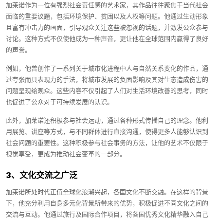
加莱诺作为一位有强烈社会责任感的艺术家，其作品往往聚焦于当代社会
面临的重要议题，包括环境保护、贫困以及人权等问题。他通过生动形象
且富有冲击力的画面，引导观众关注这些被忽视的话题，并激发公众参与
讨论。这种方式不仅使他成为一种声音，更让他在全球范围内赢得了良好
的声誉。
例如，他曾创作了一系列关于城市化进程中人与自然关系变化的作品，通
过夸张而具表现力的手法，将城市发展的负面影响及其对生态造成伤害的
问题呈现给观众。这些内容不仅引起了人们对生活环境改善的思考，同时
也促进了公众对于可持续发展的认识。
此外，加莱诺还积极参与社会运动，通过各种形式传播自己的理念。他利
用展览、讲座等方式，与不同群体进行直接沟通，使得更多人能够认识到
社会问题的重要性。这种积极参与社会事务的方法，让他的艺术不仅限于
视觉享受，更成为推动社会变革的一部分。
3、文化交流之广泛
加莱诺所处时代正值全球化浪潮兴起，各国文化不断交融。在这样的背景
下，他充分利用自身多元化背景所带来的优势，积极促进不同文化之间的
交流与互动。他通过旅行及国际合作项目，将各国优秀文化精华融入自己