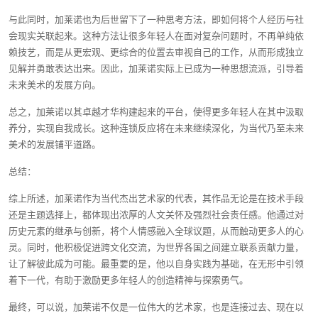
与此同时，加莱诺也为后世留下了一种思考方法，即如何将个人经历与社
会现实关联起来。这种方法让很多年轻人在面对复杂问题时，不再单纯依
赖技艺，而是从更宏观、更综合的位置去审视自己的工作，从而形成独立
见解并勇敢表达出来。因此，加莱诺实际上已成为一种思想流派，引导着
未来美术的发展方向。
总之，加莱诺以其卓越才华构建起来的平台，使得更多年轻人在其中汲取
养分，实现自我成长。这种连锁反应将在未来继续深化，为当代乃至未来
美术的发展铺平道路。
总结：
综上所述，加莱诺作为当代杰出艺术家的代表，其作品无论是在技术手段
还是主题选择上，都体现出浓厚的人文关怀及强烈社会责任感。他通过对
历史元素的继承与创新，将个人情感融入全球议题，从而触动更多人的心
灵。同时，他积极促进跨文化交流，为世界各国之间建立联系贡献力量，
让了解彼此成为可能。最重要的是，他以自身实践为基础，在无形中引领
着下一代，有助于激励更多年轻人的创造精神与探索勇气。
最终，可以说，加莱诺不仅是一位伟大的艺术家，也是连接过去、现在以