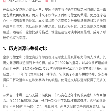
2025-08-16 05:44:54
301
在西班牙足球的历史长河中，皇家马德里与马德里竞技之间的德比战一直
是备受瞩目的焦点。两支球队不仅代表了首都马德里的荣耀，更是在球迷
心中占据着重要的位置。本文将从四个方面深入分析这场巅峰对决的激烈
程度与影响力，包括两队的历史渊源、战术风格对比、球员表现以及未来
展望。随着新一轮德比战的临近，谁能在这场对决中笑到最后，成为了球
迷们热议的话题。
1、历史渊源与荣誉对比
皇家马德里和马德里竞技作为西班牙足球史上最具影响力的两支球队，其
历史渊源可以追溯到上世纪初。成立于1902年的皇马，以其众多辉煌成就
而闻名于世，14次欧冠冠军及35次西甲联赛冠军足以证明其统治地位。而
成立于1903年的马竞则是另一种传奇，它代表了不屈与拼搏精神，多次夺
得国王杯及近年来在欧洲赛场上的崛起，使得这支球队逐渐获得了更多关
注。
从荣誉上来看，皇马无疑占据优势，但马竞在近年来的发展也让人刮目相
看。在2010年和2012年，他们分别夺得了欧联杯和超级杯，这些成就让
他们不再只是“皇马的小弟”。与此同时，两队之间的竞争也愈发激烈，每