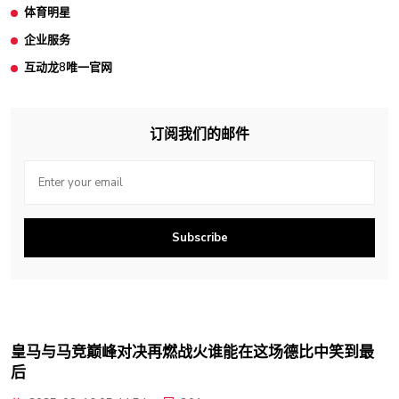
体育明星
企业服务
互动龙8唯一官网
订阅我们的邮件
Subscribe
皇马与马竞巅峰对决再燃战火谁能在这场德比中笑到最
后