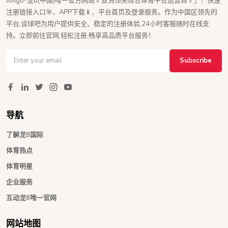
long8-龙8(中国)唯一官方网站🏅亚洲顶尖综合体育平台运营商🏅』！快速
注册链接入口🎯、APP下载📱、平台首页及登录服务。作为中国区领先的
平台,谈球吧为用户提供安全、稳定的注册体验,24小时客服随时在线支
持。立即前往官网,轻松注册,畅享高品质平台服务！
Subscribe
导航
了解龙8国际
体育热点
体育明星
企业服务
互动龙8唯一官网
网站地图