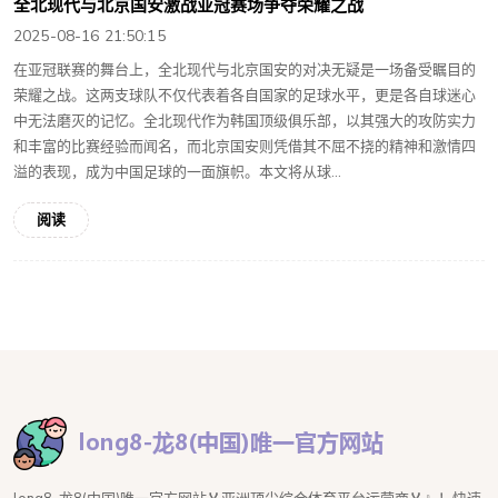
全北现代与北京国安激战亚冠赛场争夺荣耀之战
2025-08-16 21:50:15
在亚冠联赛的舞台上，全北现代与北京国安的对决无疑是一场备受瞩目的
荣耀之战。这两支球队不仅代表着各自国家的足球水平，更是各自球迷心
中无法磨灭的记忆。全北现代作为韩国顶级俱乐部，以其强大的攻防实力
和丰富的比赛经验而闻名，而北京国安则凭借其不屈不挠的精神和激情四
溢的表现，成为中国足球的一面旗帜。本文将从球...
阅读