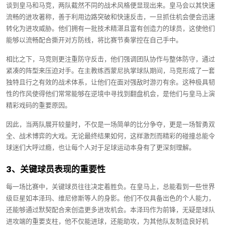
谈到皇马和马竞，两队截然不同的战术风格便显现出来。皇马会以其快速
流畅的进攻著称，善于利用边路突破和快速反击，一旦抓住机会便会迅速
转化为进攻威胁。他们拥有一批技术精湛且富有创造力的球员，这使他们
能够以流畅配合撕开对方防线，将比赛节奏掌控在自己手中。
相比之下，马竞则更注重防守反击，他们强调团队协作与整体防守，通过
紧凑的阵型来压迫对手。在主教练西蒙尼执掌球队期间，马竞形成了一套
独特且行之有效的战术体系，让他们在面对强敌时游刃有余。这种极具韧
性的作风使得他们常常能够在逆境中寻找到翻盘机会，是他们与皇马上演
精彩戏码的重要原因。
因此，当两队展开较量时，不仅是一场简单的比分争夺，更是一场智勇双
全、战术博弈的大戏。无论最终结果如何，这样激烈而精彩的碰撞总能令
球迷们大呼过瘾，也让每个人对于足球运动本身有了更深刻理解。
3、关键球员表现的重要性
每一场比赛中，关键球员往往决定着胜负。在皇马上，总能看到一些世界
级巨星如本泽玛、维尼修斯等人的身影。他们不仅具备出色的个人能力，
还能够通过默契配合来创造更多进攻机会。本泽玛作为前锋，无疑是球队
进攻端的重要支柱，他不仅能进球，还能助攻，为其他队友制造良好机