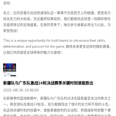
总结：
总之，比利亚雷尔迎战快速球队这一赛事不仅是技艺上的碰撞，更是各方
综合实力的大检阅。无论最终结果如何，我们都相信这将是一段精彩绝伦
且值得铭记的足球盛宴。在激烈竞争下，每位参与者都必将全力以赴，为
荣誉而战！
This is a unique opportunity for both teams to showcase their skills,
determination, and passion for the game. 期待未来更多这样的精彩赛事，
让我们共同感受足球带来的魅力与激情！
新疆队与广东队激战24轮决战赛季关键时刻谁能胜出
2025-08-26 15:36:00
在新赛季的篮球联赛中，新疆队与广东队的对决无疑是备受关注的焦点之
一。两支球队在激战24轮后，双方都展现出了强大的实力和不屈的斗志。
在这场关键时刻的较量中，谁能掌握胜利的主动权，将直接影响到整个赛