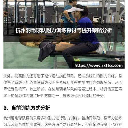
此外，提高耐力还有助于减少运动损伤风险。经过系统性的耐力训练，身
体各个系统（如心血管系统和呼吸系统）变得更加适应高强度负荷，从而
降低受伤机率。综上所述，在杭州羽毛球队的发展过程中，将具备真正意
义上的耐力作为重点培训方向之一，是极为必要且迫切的任务。
2、当前训练方式分析
杭州羽毛球队目前采用多种形式进行耐力训练，包括间歇跑、循环力量练
习以及综合体能测试等。这些方法虽然各具特色，但在某种程度上也存在