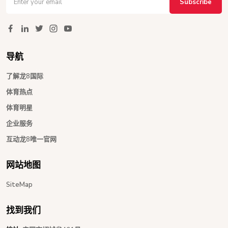
Subscribe
导航
了解龙8国际
体育热点
体育明星
企业服务
互动龙8唯一官网
网站地图
SiteMap
找到我们