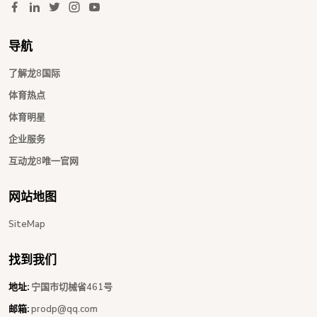
导航
了解龙8国际
体育热点
体育明星
企业服务
互动龙8唯一官网
网站地图
SiteMap
找到我们
地址:
宁国市切械省461号
邮箱:
prodp@qq.com