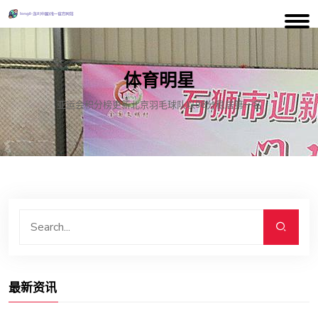
体育明星
亚运会积分榜更新北京羽毛球队以98分稳居第一名
最新资讯