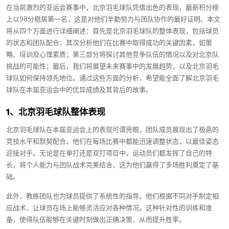
在当前激烈的亚运会赛事中，北京羽毛球队凭借出色的表现，最新积分榜
上以98分稳居第一名，这是对他们辛勤努力与团队协作的最好证明。本文
将从四个方面进行详细阐述：首先是北京羽毛球队的整体表现，包括球员
的状态和团队配合；其次分析他们在比赛中取得成功的关键因素，如策
略、培训及心理素质；第三部分将探讨其他竞争队伍的情况以及对北京队
挑战的可能性；最后，我们将展望未来赛事中的发展趋势，以及北京羽毛
球队如何保持领先地位。通过这些方面的分析，希望能全面了解北京羽毛
球队在本届亚运会中的优异成绩及其背后的故事。
1、北京羽毛球队整体表现
北京羽毛球队在本届亚运会上的表现可谓亮眼，团队成员展现出了极高的
竞技水平和默契配合。他们在每场比赛中都能迅速调整状态，以最佳姿态
迎接对手。无论是在单打还是双打项目中，运动员们都发挥了自己的特
长，将个人能力与团队战术完美结合，这为他们赢得了多场胜利奠定了基
础。
此外，教练团队也为球员提供了系统性的指导。他们根据不同对手制定相
应战术，让球员在场上能够灵活应对各种情况。这种针对性的训练和准
备，使得队伍能够在关键时刻做出正确决策，从而提升胜率。