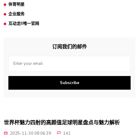
体育明星
企业服务
互动龙8唯一官网
订阅我们的邮件
Subscribe
世界杯魅力四射的高颜值足球明星盘点与魅力解析
2025-11-30 08:06:39
141