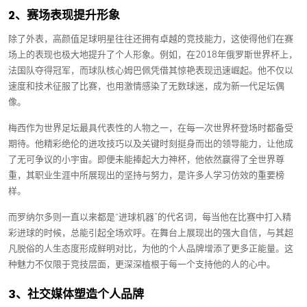
2、赛场表现提升形象
除了外表，高颜值足球明星往往还拥有卓越的竞技能力，这使得他们在赛
场上的表现也极大地提升了个人形象。例如，在2018年俄罗斯世界杯上，
法国队夺得冠军，而球队核心姆巴佩凭借其惊艳表现迅速崛起。他不仅以
速度和技术征服了比赛，也用激情感染了无数球迷，成为新一代足坛偶
像。
梅西作为世界足坛最具代表性的人物之一，在每一次世界杯登场时都备受
期待。他精彩绝伦的进攻技巧以及关键时刻挺身而出的领导能力，让他成
了无可争议的小宇宙。即便未能捧起大力神杯，他依然赢得了全世界尊
重，其职业生涯中所展现出的坚持与努力，是许多人学习仿效的重要榜
样。
而罗纳尔多则一直以来都是“进球机器”的代名词，每当他在比赛中打入精
彩进球的时候，总能引起全场欢呼。在舞台上展现出的强大自信，与其超
凡脱俗的人生态度形成鲜明对比，为他的个人品牌增添了更多正能量。这
种魅力不仅限于竞技层面，更深深植根于每一个支持他的人的心中。
3、社交媒体塑造个人品牌