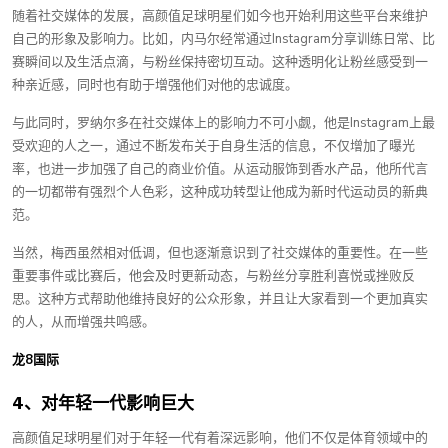
随着社交媒体的发展，高颜值足球明星们如今也开始利用这些平台来维护
自己的形象及影响力。比如，内马尔经常通过Instagram分享训练日常、比
赛瞬间以及生活点滴，与粉丝保持密切互动。这种透明化让粉丝感受到一
种亲近感，同时也有助于增强他们对他的忠诚度。
与此同时，罗纳尔多在社交媒体上的影响力不可小觑，他是Instagram上最
受欢迎的人之一，通过不断发布关于自身生活的信息，不仅增加了曝光
率，也进一步加强了自己的商业价值。从运动服饰到香水产品，他所代言
的一切都带有强烈个人色彩，这种成功转型让他成为新时代运动员的新典
范。
当然，梅西虽然相对低调，但也逐渐意识到了社交媒体的重要性。在一些
重要事件或比赛后，他会及时更新动态，与粉丝分享胜利喜悦或挫败反
思。这种方式帮助他维持良好的公众形象，并且让大家看到一个更加真实
的人，从而增强共鸣感。
龙8国际
4、对年轻一代影响巨大
高颜值足球明星们对于年轻一代有着深远影响，他们不仅是体育领域中的