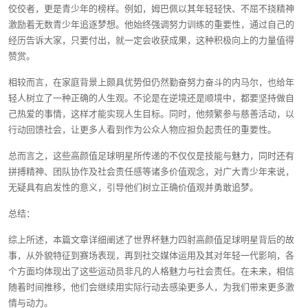
佼佼者，更是青少年的榜样。例如，姆巴佩以其年轻轻快、不屈不挠精神
激励着无数青少年追逐梦想。他始终强调努力训练的重要性，通过自己的
经历告诉大家，只要付出，就一定会收获成果，这种积极向上的力量值得
赞赏。
相较而言，在家庭背景上颇具优势但仍然勤奋努力奋斗的内马尔，也给年
轻人树立了一种正确的人生观。不论是在逆境还是顺境中，都要坚持做自
己热爱的事情，这样才能实现人生目标。同时，他频繁参与慈善活动，以
行动回馈社会，让更多人看到作为公众人物应担负起责任的重要性。
总而言之，这些高颜值足球明星所传递的不仅仅是技能与魅力，同时还有
拼搏精神、团队协作及社会责任感等诸多价值观念，对广大青少年来说，
无疑具有启发性的意义，引导他们树立正确价值观并勇敢追梦。
总结：
综上所述，本篇文章详细阐述了世界杯魅力四射高颜值足球明星背后的故
事，从外貌特征到赛场表现，再到社交媒体运用及其对年轻一代影响，各
个方面均体现出了这些运动员非凡的人格魅力与社会责任。在未来，相信
随着时间推移，他们会继续用实际行动去感染更多人，为我们带来更多激
情与动力。