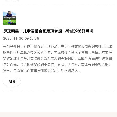
足球明星与儿童温馨合影展现梦想与希望的美好瞬间
2025-11-30 09:13:36
在当今社会，足球不仅仅是一项运动，更是一种文化和情感的象征。足球
明星们以其卓越的技艺和影响力，为无数孩子带来了梦想与希望。本文将
探讨足球明星与儿童温馨合影所展现的美好瞬间，从四个方面进行详细阐
述：首先，合影传递梦想的重要性；其次，明星对儿童成长的积极影响；
第三，合影背后的故事与情感；最后，如何通过这...
阅读