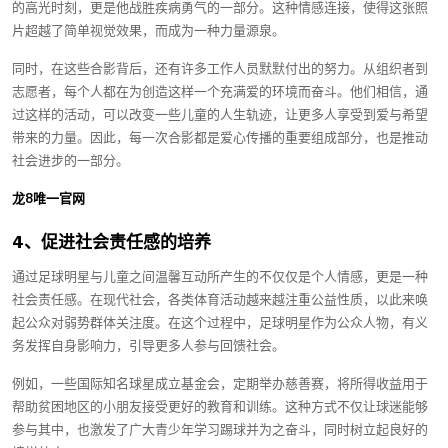
的高光时刻，更是他战胜疾病勇气的一部分。这种情感连接，使得这张照
片超越了简单视觉效果，而成为一种力量源泉。
同时，在这些合影背后，还有许多工作人员默默付出的努力。从组织者到
志愿者，每个人都在为创造这样一个充满爱的环境而奋斗。他们相信，通
过这样的活动，可以改变一些儿童的人生轨迹，让更多人享受到爱与希望
带来的力量。因此，每一次合影都是爱心传播的重要组成部分，也是推动
社会进步的一部分。
龙8唯一官网
4、促进社会责任感的培养
通过足球明星与儿童之间温馨互动所产生的不仅仅是个人情感，更是一种
社会责任感。在现代社会，各类体育活动越来越注重公益性质，以此来唤
起公众对弱势群体关注度。在这个过程中，足球明星作为公众人物，有义
务发挥自身影响力，引导更多人参与回馈社会。
例如，一些国际知名球星成立基金会，定期举办慈善赛，将所得收益用于
帮助贫困地区的小朋友接受更好的教育和训练。这种方式不仅让球迷能够
参与其中，也激发了广大青少年学习踢球并为之奋斗，同时树立起良好的