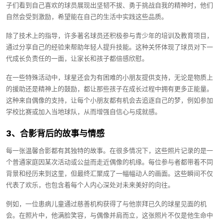
子们看到自己喜欢的球员展现出坚韧不拔、勇于挑战自我的精神时，他们
自然会受到激励，希望能在自己的生活中实践这些品质。
除了技术上的指导，许多著名球员还积极参与青少年的培训及教育项目，
通过分享自己的经验来帮助年轻人提升技能。这种关怀体现了球员对下一
代成长负责任的一面，让家长和孩子都倍感欣慰。
在一些特殊活动中，球星还会为有困难的小朋友提供支持，无论是物质上
的援助还是精神上的鼓励，都让那些孩子在成长过程中拥有更多正能量。
这种来自偶像的支持，让每个小朋友都有机会去追逐自己的梦，例如参加
学校比赛或加入当地球队，从而增强自信心与成就感。
3、合影背后的故事与情感
每一张温馨合影都有其独特的故事。在很多情况下，这些照片记录的是一
个普通家庭因某次活动或公益而走近偶像的机缘。每位参与者都带着不同
背景和经历来到这里，但最终汇聚成了一幅幅动人的画面。这些瞬间不仅
代表了欢乐，也包含着每个人内心深处对未来美好的向往。
例如，一位患病儿童通过慈善机构获得了与他崇拜已久的球星见面的机
会。在照片中，他满脸笑容，与偶像并肩而立，这张照片不仅是他生命中