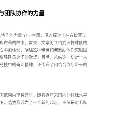
与团队协作的力量
队协作的力量”这一主题，深入探讨了在选拔赛过
现逆袭的故事。首先，文章将介绍武汉排球队的
心中的体现，阐述这种精神如何激励他们克服困
增强队员之间的默契；最后，总结这一切对个人
竞技中的奋斗精神，还传递了团结合作所带来的
国范围内享有盛誉。随着近年来国内外排球水平
下，选拔赛成为了一个新的起点，不仅是对老队