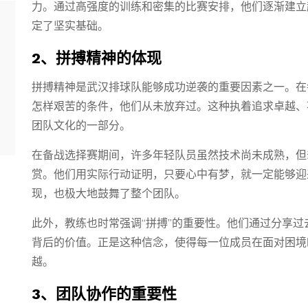
力。通过高强度的训练和密集的比赛安排，他们逐渐建立
定了坚实基础。
2、拼搏精神的体现
拼搏精神是武汉排球队能够成功逆袭的重要因素之一。在
怎样艰苦的条件，他们从未放弃过。这种执着追求卓越、
团队文化的一部分。
在备战选择赛期间，许多年轻队员虽然技术尚未成熟，但
赏。他们用实际行动证明，只要心中有梦，就一定能够迎
现，也极大地鼓舞了整个团队。
此外，教练也时常强调“拼搏”的重要性。他们通过分享
背后的价值。正是这种信念，使得每一位成员在面对困境
越。
3、团队协作的重要性