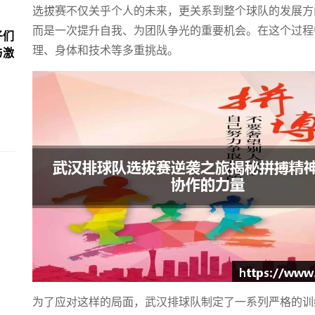
选拔赛不仅关乎个人的未来，更关系到整个球队的发展方
而是一次提升自我、为团队争光的重要机会。在这个过程
子们
理、身体和技术等多重挑战。
与激
为了应对这样的局面，武汉排球队制定了一系列严格的训