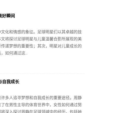
美好瞬间
种文化和情感的象征。足球明星们以其卓越的技
本文将探讨足球明星与儿童温馨合影所展现的美
影传递梦想的重要性；其次，明星对儿童成长的
如何通过这...
与自我成长
是许多人追寻梦想和自我成长的重要途径。周静
显了在男性主导的体育世界中，女性如何通过努
们将深入探讨周静在足球领域中的经历，包括她