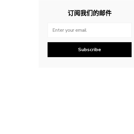
订阅我们的邮件
Subscribe