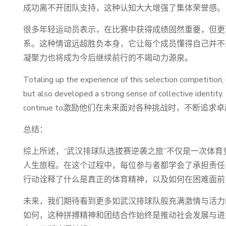
成功离不开团队支持，这种认知大大增强了集体荣誉感。
很多年轻运动员表示，在比赛中获得成绩固然重要，但更
系。这种情谊远超胜负本身，它让每个成员懂得自己并不
凝聚力也将成为今后继续前行的不竭动力源泉。
Totaling up the experience of this selection competition, 
but also developed a strong sense of collective identity. 
continue to激励他们在未来面对各种挑战时，不断
总结：
综上所述，“武汉排球队选拔赛逆袭之旅”不仅是一次体
人生旅程。在这个过程中，每位参与者都学会了承担责任
行动诠释了什么是真正的体育精神，以及如何在困难面前
未来，我们期待看到更多如武汉排球队般充满激情与活力
如何，这种拼搏精神和团结合作始终是推动社会发展与进